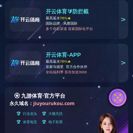
水利工程招标代理相
中国水利网：河南：抢抓时机 全面
小浪底北岸灌区工程于
格拉布斯检验法在读数仪 误差分析
浅析在水利工程监理
南水北调配套工程阀井安全防护措施
浅谈电子招投标对水
2020年全省水利工作会议在郑州召开
浅析国内招投标法律
浅谈水工隧洞施工测量技术的应用
浅谈电子招投标在水
联系我们
水利工程建设监理面
公司地址：河南省郑州市纬五路39号
关于招标采购从业人
电 话：0371-55597221/55597223
水利部关于开展监理
电 话：
0371-55597286
网 址：www.sheltonsfurniture.com
河南省水利厅疫情防
邮 编：450003
电子邮件：keguangjianli@126.com
郑州市新冠肺炎疫情防
中国水利网：河南：