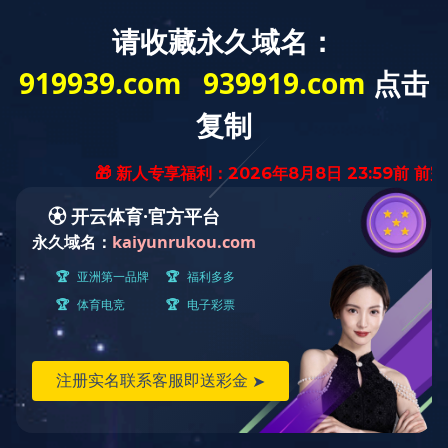
鱼网页版登录入口
今天：
2026年08年08日 星期六
网站首页
乐鱼（中国）
乐鱼网页版登录入口
公司新闻
公司新闻
格拉布斯检验法在读数
公告栏
南水北调配套工程阀
浅谈水工隧洞施工测
推荐新闻
集团领导检查袁湾水
返岗复工需谨记这些防控知识