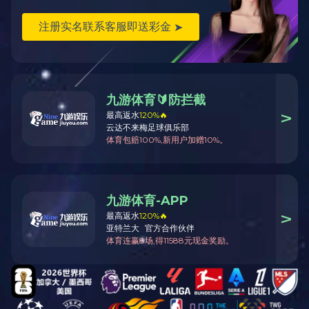
扫一扫关注微信公众号