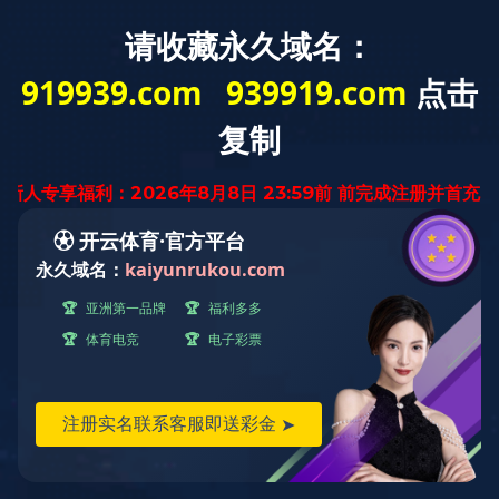
鱼网页版登录入口
今天：
2026年08年08日 星期六
网站首页
乐鱼（中国）
乐鱼网页版登录入口
公告栏
公司新闻
关
公告栏
推荐新闻
格拉布斯检验法在读数仪 误差分析